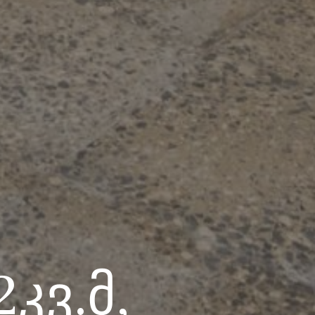
კვ.მ,