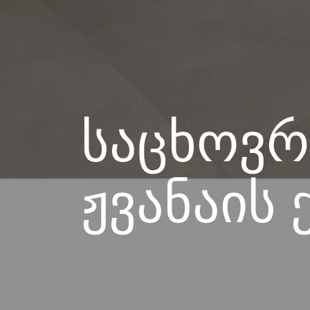
საცხოვრე
ჟვანაის 